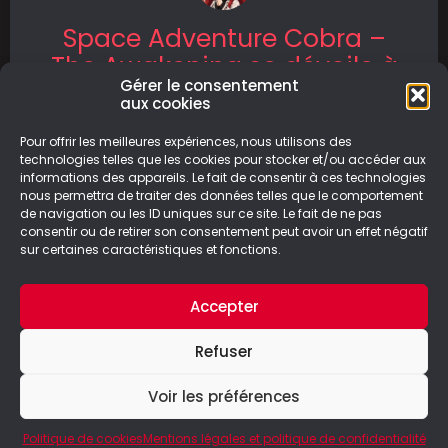
Space Adventure Cobra –
The Awakening se dévoile à
Gérer le consentement
travers un teaser
aux cookies
Space Adventure Cobra – The Awakening
Pour offrir les meilleures expériences, nous utilisons des
offrira aux joueurs du monde entier
technologies telles que les cookies pour stocker et/ou accéder aux
informations des appareils. Le fait de consentir à ces technologies
l’opportunité unique de revivre les aventures
nous permettra de traiter des données telles que le comportement
palpitantes de
de navigation ou les ID uniques sur ce site. Le fait de ne pas
consentir ou de retirer son consentement peut avoir un effet négatif
LIRE LA SUITE
sur certaines caractéristiques et fonctions.
10/09/2024
Accepter
Refuser
Voir les préférences
© Le Geek Paresseux –
Mentions légales & Politique de
confidentialité
Politique de cookies
Mentions légales et politique de confidentialité