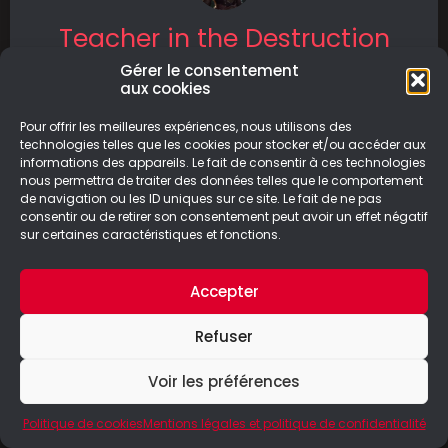
Teacher in the Destruction
Classroom
Gérer le consentement
aux cookies
Et si votre professeur de magie était en fait un
Pour offrir les meilleures expériences, nous utilisons des
assassin de génie infiltré pour tuer ses élèves ?
technologies telles que les cookies pour stocker et/ou accéder aux
informations des appareils. Le fait de consentir à ces technologies
LIRE LA SUITE
nous permettra de traiter des données telles que le comportement
de navigation ou les ID uniques sur ce site. Le fait de ne pas
consentir ou de retirer son consentement peut avoir un effet négatif
04/08/2025
sur certaines caractéristiques et fonctions.
Accepter
Refuser
© Le Geek Paresseux –
Mentions légales & Politique de
confidentialité
Voir les préférences
Politique de cookies
Mentions légales et politique de confidentialité