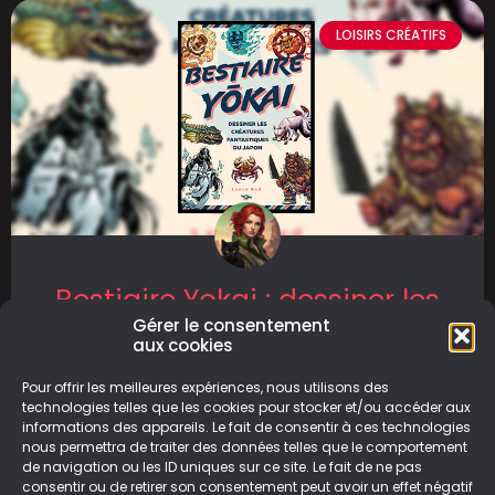
LOISIRS CRÉATIFS
Bestiaire Yokai : dessiner les
créatures fantastiques du
Gérer le consentement
aux cookies
Japon
Pour offrir les meilleures expériences, nous utilisons des
Bestiaire Yokai : dessiner les créatures
technologies telles que les cookies pour stocker et/ou accéder aux
informations des appareils. Le fait de consentir à ces technologies
fantastiques du Japon est un ouvrage de
nous permettra de traiter des données telles que le comportement
Lance Red, publié par 404 éditions
de navigation ou les ID uniques sur ce site. Le fait de ne pas
consentir ou de retirer son consentement peut avoir un effet négatif