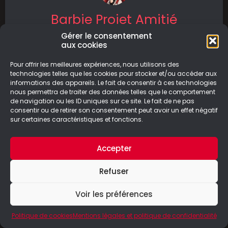
Barbie Projet Amitié
Gérer le consentement
Barbie Projet amitié : rejoignez Barbie et ses
aux cookies
amies afin de sauver le centre d’animations
d’Ambiance Malibu.
Pour offrir les meilleures expériences, nous utilisons des
technologies telles que les cookies pour stocker et/ou accéder aux
informations des appareils. Le fait de consentir à ces technologies
LIRE LA SUITE
nous permettra de traiter des données telles que le comportement
de navigation ou les ID uniques sur ce site. Le fait de ne pas
28/10/2024
consentir ou de retirer son consentement peut avoir un effet négatif
sur certaines caractéristiques et fonctions.
Accepter
© Le Geek Paresseux –
Mentions légales & Politique de
Refuser
confidentialité
Voir les préférences
Politique de cookies
Mentions légales et politique de confidentialité