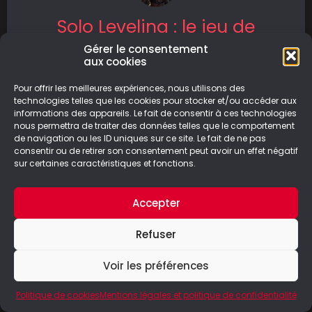
Solo Leveling : le jeu de
cartes
Gérer le consentement
aux cookies
404 éditions vous présente Solo Leveling : Le
Pour offrir les meilleures expériences, nous utilisons des
jeu de cartes. Êtes-vous prêts à incarner Sung
technologies telles que les cookies pour stocker et/ou accéder aux
Jin Woo ? C’est
informations des appareils. Le fait de consentir à ces technologies
nous permettra de traiter des données telles que le comportement
LIRE LA SUITE
de navigation ou les ID uniques sur ce site. Le fait de ne pas
consentir ou de retirer son consentement peut avoir un effet négatif
sur certaines caractéristiques et fonctions.
10/08/2025
Accepter
Refuser
© Le Geek Paresseux –
Mentions légales & Politique de
confidentialité
Voir les préférences
Politique de cookies
Mentions légales et politique de confidentialité