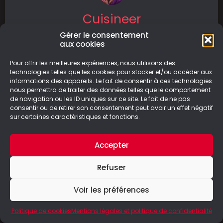
Cuisineer
Gérer le consentement
Cuisineer est un jeu qui mêle plusieurs genres :
aux cookies
action, roguelike, gestion et dungeon crawler.
Cette association donne une aventure
Pour offrir les meilleures expériences, nous utilisons des
technologies telles que les cookies pour stocker et/ou accéder aux
informations des appareils. Le fait de consentir à ces technologies
LIRE LA SUITE
nous permettra de traiter des données telles que le comportement
de navigation ou les ID uniques sur ce site. Le fait de ne pas
28/01/2025
consentir ou de retirer son consentement peut avoir un effet négatif
sur certaines caractéristiques et fonctions.
Accepter
© Le Geek Paresseux –
Mentions légales & Politique de
Refuser
confidentialité
Voir les préférences
Politique de cookies
Mentions légales et politique de confidentialité