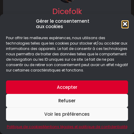
Dicefolk
Gérer le consentement
Dicefolk est un jeu de stratégie au tour par
aux cookies
tour sorti le 27 février 2024 sur PC et Nintendo
Switch.
Pour offrir les meilleures expériences, nous utilisons des
technologies telles que les cookies pour stocker et/ou accéder aux
informations des appareils. Le fait de consentir à ces technologies
LIRE LA SUITE
nous permettra de traiter des données telles que le comportement
de navigation ou les ID uniques sur ce site. Le fait de ne pas
01/07/2024
consentir ou de retirer son consentement peut avoir un effet négatif
sur certaines caractéristiques et fonctions.
Accepter
© Le Geek Paresseux –
Mentions légales & Politique de
Refuser
confidentialité
Voir les préférences
Politique de cookies
Mentions légales et politique de confidentialité