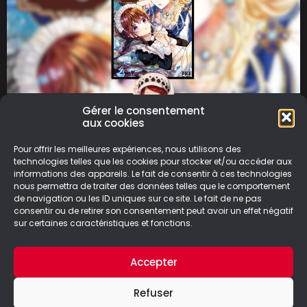
Gérer le consentement
aux cookies
Entre la reine et moi
Pour offrir les meilleures expériences, nous utilisons des
Entre la reine et moi raconte l’histoire de Liz,
technologies telles que les cookies pour stocker et/ou accéder aux
informations des appareils. Le fait de consentir à ces technologies
une jeune servante dotée du don de lire
nous permettra de traiter des données telles que le comportement
l’avenir, qui se
de navigation ou les ID uniques sur ce site. Le fait de ne pas
consentir ou de retirer son consentement peut avoir un effet négatif
LIRE LA SUITE
sur certaines caractéristiques et fonctions.
04/07/2025
Accepter
Refuser