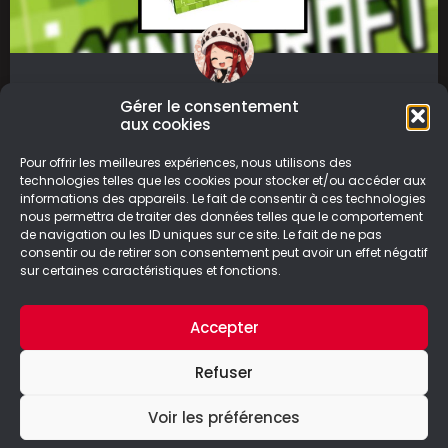
Éphéméride Minecraft : Une
Gérer le consentement
aux cookies
année avec Minecraft
Pour offrir les meilleures expériences, nous utilisons des
Grâce à Éphéméride Minecraft : Une année
technologies telles que les cookies pour stocker et/ou accéder aux
informations des appareils. Le fait de consentir à ces technologies
avec Minecraft découvrez jour après jour une
nous permettra de traiter des données telles que le comportement
multitude de secrets sur le jeu
de navigation ou les ID uniques sur ce site. Le fait de ne pas
consentir ou de retirer son consentement peut avoir un effet négatif
LIRE LA SUITE
sur certaines caractéristiques et fonctions.
20/10/2024
Accepter
Refuser
Voir les préférences
© Le Geek Paresseux –
Mentions légales & Politique de