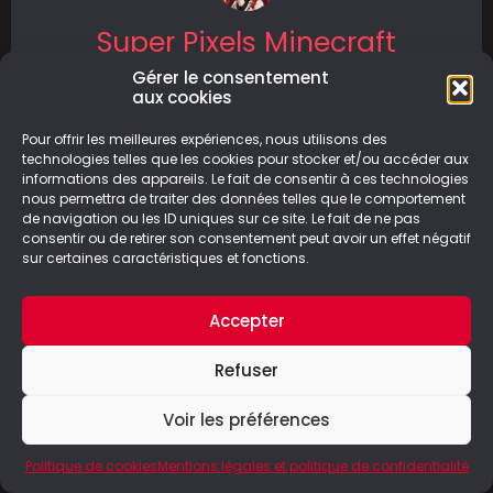
Super Pixels Minecraft
Gommettes
Gérer le consentement
aux cookies
A la recherche d’une activité pour votre petite
Pour offrir les meilleures expériences, nous utilisons des
tête blonde ? On a ce qu’il vous faut ! Cette
technologies telles que les cookies pour stocker et/ou accéder aux
fois-ci,
informations des appareils. Le fait de consentir à ces technologies
nous permettra de traiter des données telles que le comportement
LIRE LA SUITE
de navigation ou les ID uniques sur ce site. Le fait de ne pas
consentir ou de retirer son consentement peut avoir un effet négatif
sur certaines caractéristiques et fonctions.
14/05/2024
Accepter
Refuser
© Le Geek Paresseux –
Mentions légales & Politique de
confidentialité
Voir les préférences
Politique de cookies
Mentions légales et politique de confidentialité