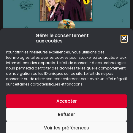
Gérer le consentement
aux cookies
Itaewon Class
Pour offrir les meilleures expériences, nous utilisons des
Itaewon Class, un manhwa webtoon créé en
technologies telles que les cookies pour stocker et/ou accéder aux
informations des appareils. Le fait de consentir à ces technologies
2016 par Kwang Jin, édité par Kotoon. Sorti en
nous permettra de traiter des données telles que le comportement
livre le 13 Juillet
de navigation ou les ID uniques sur ce site. Le fait de ne pas
consentir ou de retirer son consentement peut avoir un effet négatif
LIRE LA SUITE
sur certaines caractéristiques et fonctions.
18/07/2023
Accepter
Refuser
Voir les préférences