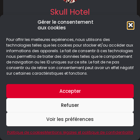
Skull Hotel
Gérer le consentement
Skull Hotel est un jeu de survie et d’horreur où
aux cookies
vous incarnez une femme de ménage face à
une créature
Pour offrir les meilleures expériences, nous utilisons des
technologies telles que les cookies pour stocker et/ou accéder aux
informations des appareils. Le fait de consentir à ces technologies
LIRE LA SUITE
nous permettra de traiter des données telles que le comportement
de navigation ou les ID uniques sur ce site. Le fait de ne pas
21/07/2025
consentir ou de retirer son consentement peut avoir un effet négatif
sur certaines caractéristiques et fonctions.
Accepter
© Le Geek Paresseux –
Mentions légales & Politique de
Refuser
confidentialité
Voir les préférences
Politique de cookies
Mentions légales et politique de confidentialité