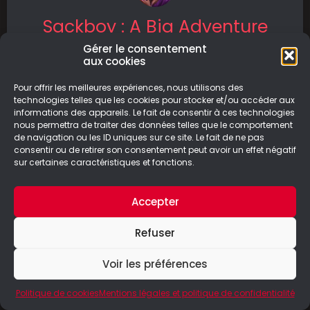
Sackboy : A Big Adventure
Gérer le consentement
Sackboy est un personnage qui provient de la
aux cookies
licence “Little Big Planet”. Le premier opus a vu
le jour en
Pour offrir les meilleures expériences, nous utilisons des
technologies telles que les cookies pour stocker et/ou accéder aux
informations des appareils. Le fait de consentir à ces technologies
LIRE LA SUITE
nous permettra de traiter des données telles que le comportement
de navigation ou les ID uniques sur ce site. Le fait de ne pas
13/07/2022
consentir ou de retirer son consentement peut avoir un effet négatif
sur certaines caractéristiques et fonctions.
Accepter
© Le Geek Paresseux –
Mentions légales & Politique de
Refuser
confidentialité
Voir les préférences
Politique de cookies
Mentions légales et politique de confidentialité