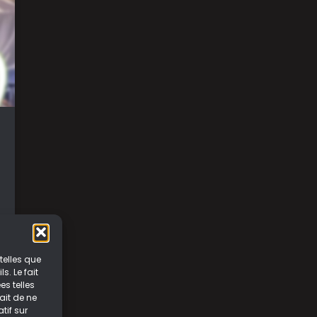
telles que
. Le fait
s telles
ait de ne
tif sur