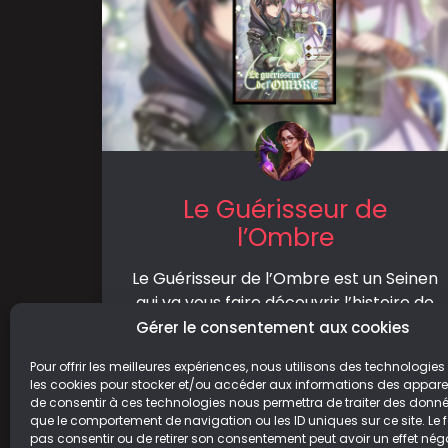
Le Guérisseur de
l’Ombre
Le Guérisseur de l’Ombre est un Seinen
qui va vous faire découvrir l’histoire de
Zenos, un jeune magicien, guérisseur,
Gérer le consentement aux cookies
qui
Pour offrir les meilleures expériences, nous utilisons des technologies 
les cookies pour stocker et/ou accéder aux informations des appareils
LIRE LA SUITE
de consentir à ces technologies nous permettra de traiter des donnée
que le comportement de navigation ou les ID uniques sur ce site. Le f
17/05/2024
pas consentir ou de retirer son consentement peut avoir un effet néga