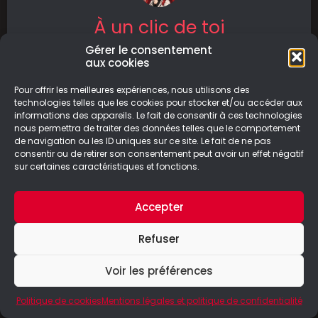
À un clic de toi
Gérer le consentement
Découvrez À un clic de toi, un roman
aux cookies
émouvant qui explore le changement et les
relations avec une plume captivante.
Pour offrir les meilleures expériences, nous utilisons des
technologies telles que les cookies pour stocker et/ou accéder aux
informations des appareils. Le fait de consentir à ces technologies
LIRE LA SUITE
nous permettra de traiter des données telles que le comportement
de navigation ou les ID uniques sur ce site. Le fait de ne pas
16/09/2024
consentir ou de retirer son consentement peut avoir un effet négatif
sur certaines caractéristiques et fonctions.
Accepter
© Le Geek Paresseux –
Mentions légales & Politique de
Refuser
confidentialité
Voir les préférences
Politique de cookies
Mentions légales et politique de confidentialité