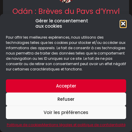
Odán : Brèves du Pays d’Ymyl
Gérer le consentement
Dans Odán : Brèves du Pays d’Ymyl, nous
aux cookies
suivons l’histoire d’une jeune Orc bien décidée
à prouver que l’amitié va
Pour offrir les meilleures expériences, nous utilisons des
technologies telles que les cookies pour stocker et/ou accéder aux
informations des appareils. Le fait de consentir à ces technologies
LIRE LA SUITE
nous permettra de traiter des données telles que le comportement
de navigation ou les ID uniques sur ce site. Le fait de ne pas
24/09/2024
consentir ou de retirer son consentement peut avoir un effet négatif
sur certaines caractéristiques et fonctions.
Accepter
© Le Geek Paresseux –
Mentions légales & Politique de
Refuser
confidentialité
Voir les préférences
Politique de cookies
Mentions légales et politique de confidentialité