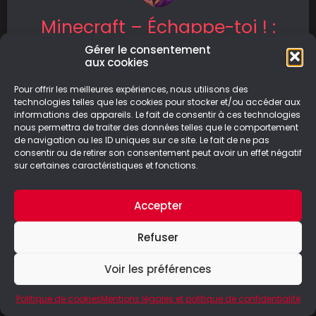
Minecraft – Échappe-toi ! :
l’île infernale
Gérer le consentement
aux cookies
Minecraft – Échappe toi, l’île infernal est un
Pour offrir les meilleures expériences, nous utilisons des
concept d’escape game qui reprend les
technologies telles que les cookies pour stocker et/ou accéder aux
mêmes principes des livres dont vous
informations des appareils. Le fait de consentir à ces technologies
nous permettra de traiter des données telles que le comportement
LIRE LA SUITE
de navigation ou les ID uniques sur ce site. Le fait de ne pas
consentir ou de retirer son consentement peut avoir un effet négatif
sur certaines caractéristiques et fonctions.
18/02/2024
Accepter
Refuser
© Le Geek Paresseux –
Mentions légales & Politique de
confidentialité
Voir les préférences
Politique de cookies
Mentions légales et politique de confidentialité