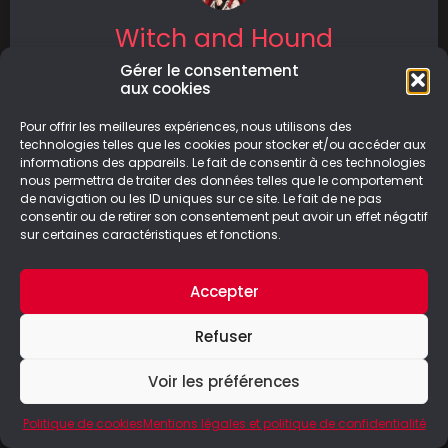
Witch and Hound
Gérer le consentement
Entrez dans l’univers sombre et sinistre de
aux cookies
Witch and Hound, où les sorcières sèment la
terreur
Pour offrir les meilleures expériences, nous utilisons des
technologies telles que les cookies pour stocker et/ou accéder aux
informations des appareils. Le fait de consentir à ces technologies
LIRE LA SUITE
nous permettra de traiter des données telles que le comportement
de navigation ou les ID uniques sur ce site. Le fait de ne pas
19/03/2025
consentir ou de retirer son consentement peut avoir un effet négatif
sur certaines caractéristiques et fonctions.
Accepter
© Le Geek Paresseux –
Mentions légales & Politique de
Refuser
confidentialité
Voir les préférences
Politique de cookies
Mentions légales et politique de confidentialité