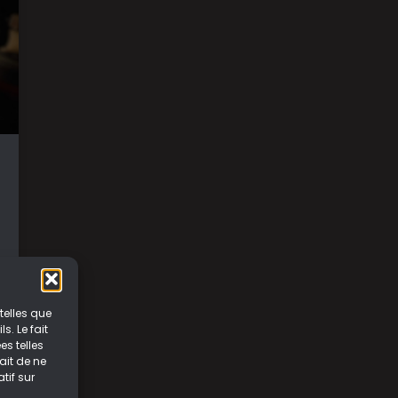
telles que
. Le fait
s telles
ait de ne
tif sur