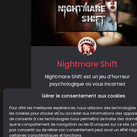
Nightmare Shift
Nightmare Shift est un jeu d’horreur
psychologique où vous incarnez
Emma, employée de nuit dans un
Gérer le consentement aux cookies
motel isolé. Après une
Pour offrir les meilleures expériences, nous utilisons des technologies 
LIRE LA SUITE
les cookies pour stocker et/ou accéder aux informations des appareils
de consentir à ces technologies nous permettra de traiter des donnée
que le comportement de navigation ou les ID uniques sur ce site. Le f
23/07/2025
pas consentir ou de retirer son consentement peut avoir un effet néga
certaines caractéristiques et fonctions.