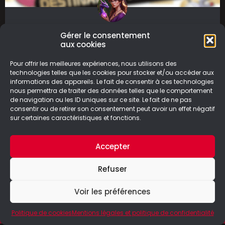
Pokémon – Destination
Gérer le consentement
aux cookies
Paldea
Pour offrir les meilleures expériences, nous utilisons des
Pokémon – Destination Paldea est un ouvrage
technologies telles que les cookies pour stocker et/ou accéder aux
informations des appareils. Le fait de consentir à ces technologies
sorti le 10 octobre, édité par le Dragon d’Or. Ce
nous permettra de traiter des données telles que le comportement
beau livre à
de navigation ou les ID uniques sur ce site. Le fait de ne pas
consentir ou de retirer son consentement peut avoir un effet négatif
LIRE LA SUITE
sur certaines caractéristiques et fonctions.
16/11/2024
Accepter
Refuser
Voir les préférences
© Le Geek Paresseux –
Mentions légales & Politique de
confidentialité
Politique de cookies
Mentions légales et politique de confidentialité