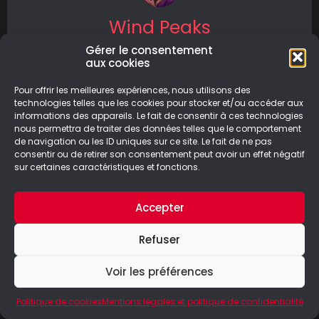
Wind Peaks
Gérer le consentement
Wind Peaks décrit l’histoire d’un groupe de
aux cookies
scouts qui font du camping en forêt. Jusqu’à
ce que l’un d’entre eux
Pour offrir les meilleures expériences, nous utilisons des
technologies telles que les cookies pour stocker et/ou accéder aux
informations des appareils. Le fait de consentir à ces technologies
LIRE LA SUITE
nous permettra de traiter des données telles que le comportement
de navigation ou les ID uniques sur ce site. Le fait de ne pas
15/07/2023
consentir ou de retirer son consentement peut avoir un effet négatif
sur certaines caractéristiques et fonctions.
Accepter
© Le Geek Paresseux –
Mentions légales & Politique de
Refuser
confidentialité
Voir les préférences
Politique de cookies
Mentions légales et politique de confidentialité