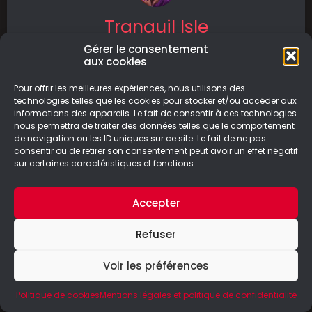
Tranquil Isle
Gérer le consentement
Tranquil Isle est un jeu détente qui vous
aux cookies
permet de construire des villes sur des îles
paisibles.
Pour offrir les meilleures expériences, nous utilisons des
technologies telles que les cookies pour stocker et/ou accéder aux
informations des appareils. Le fait de consentir à ces technologies
LIRE LA SUITE
nous permettra de traiter des données telles que le comportement
de navigation ou les ID uniques sur ce site. Le fait de ne pas
19/04/2025
consentir ou de retirer son consentement peut avoir un effet négatif
sur certaines caractéristiques et fonctions.
Accepter
© Le Geek Paresseux –
Mentions légales & Politique de
Refuser
confidentialité
Voir les préférences
Politique de cookies
Mentions légales et politique de confidentialité