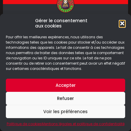
Nintendo Direct
Gérer le consentement
aux cookies
Tout le monde n’a pas eu l’occasion de
Pour offrir les meilleures expériences, nous utilisons des
regarder le Nintendo Direct, alors Will a
technologies telles que les cookies pour stocker et/ou accéder aux
chargé son Bisounours de vous
informations des appareils. Le fait de consentir à ces technologies
nous permettra de traiter des données telles que le comportement
de navigation ou les ID uniques sur ce site. Le fait de ne pas
LIRE LA SUITE
consentir ou de retirer son consentement peut avoir un effet négatif
sur certaines caractéristiques et fonctions.
15/09/2022
Accepter
Refuser
© Le Geek Paresseux –
Mentions légales & Politique de
Voir les préférences
confidentialité
Politique de cookies
Mentions légales et politique de confidentialité