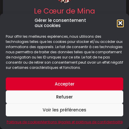
Le Cœur de Mina
Gérer le consentement
Mina, une adolescente ordinaire, est prise de
aux cookies
pulsions meurtrières depuis qu’elle a reçu une
greffe du cœur après une attaque
Pour offrir les meilleures expériences, nous utilisons des
technologies telles que les cookies pour stocker et/ou accéder aux
informations des appareils. Le fait de consentir à ces technologies
LIRE LA SUITE
nous permettra de traiter des données telles que le comportement
de navigation ou les ID uniques sur ce site. Le fait de ne pas
04/06/2026
consentir ou de retirer son consentement peut avoir un effet négatif
sur certaines caractéristiques et fonctions.
Accepter
© Le Geek Paresseux –
Mentions légales & Politique de
Refuser
confidentialité
Voir les préférences
Politique de cookies
Mentions légales et politique de confidentialité