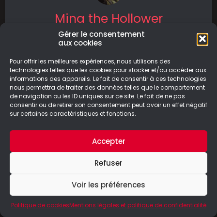
Mina the Hollower
Gérer le consentement
Mina the Hollower est un jeu d’action-aventure
aux cookies
en 2D sorti le 29 mai 2026 sur PC, Nintendo
Switch 1/2, PS5
Pour offrir les meilleures expériences, nous utilisons des
technologies telles que les cookies pour stocker et/ou accéder aux
informations des appareils. Le fait de consentir à ces technologies
LIRE LA SUITE
nous permettra de traiter des données telles que le comportement
de navigation ou les ID uniques sur ce site. Le fait de ne pas
10/06/2026
consentir ou de retirer son consentement peut avoir un effet négatif
sur certaines caractéristiques et fonctions.
Accepter
© Le Geek Paresseux –
Mentions légales & Politique de
Refuser
confidentialité
Voir les préférences
Politique de cookies
Mentions légales et politique de confidentialité