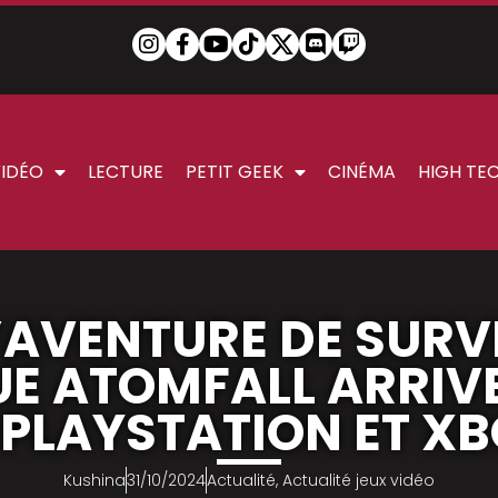
VIDÉO
LECTURE
PETIT GEEK
CINÉMA
HIGH TE
’AVENTURE DE SURV
E ATOMFALL ARRIVE
 PLAYSTATION ET XB
Kushina
31/10/2024
Actualité
,
Actualité jeux vidéo