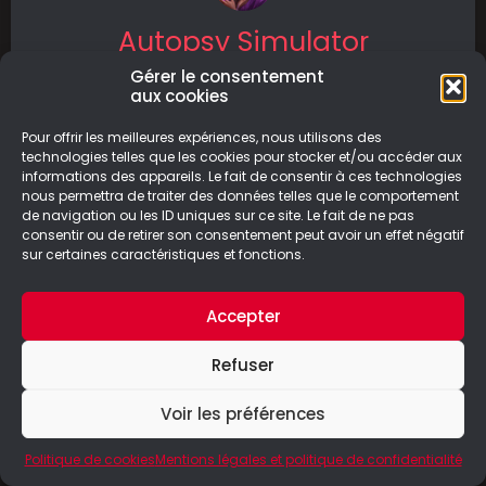
Autopsy Simulator
Gérer le consentement
Autopsy Simulator est un jeu de simulation
aux cookies
sorti le 6 juin 2024 sur PC. Il a été développé
par
Pour offrir les meilleures expériences, nous utilisons des
technologies telles que les cookies pour stocker et/ou accéder aux
informations des appareils. Le fait de consentir à ces technologies
LIRE LA SUITE
nous permettra de traiter des données telles que le comportement
de navigation ou les ID uniques sur ce site. Le fait de ne pas
23/06/2024
consentir ou de retirer son consentement peut avoir un effet négatif
sur certaines caractéristiques et fonctions.
Accepter
© Le Geek Paresseux –
Mentions légales & Politique de
Refuser
confidentialité
Voir les préférences
Politique de cookies
Mentions légales et politique de confidentialité