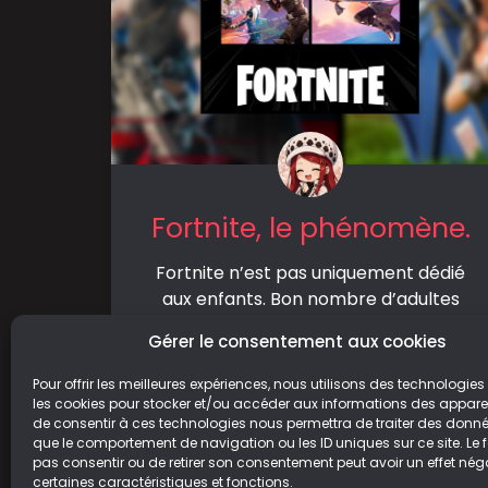
Fortnite, le phénomène.
Fortnite n’est pas uniquement dédié
aux enfants. Bon nombre d’adultes
sont aussi présents dans le jeu. Mais
Gérer le consentement aux cookies
aujourd’hui, nous allons
Pour offrir les meilleures expériences, nous utilisons des technologies 
LIRE LA SUITE
les cookies pour stocker et/ou accéder aux informations des appareils
de consentir à ces technologies nous permettra de traiter des donnée
que le comportement de navigation ou les ID uniques sur ce site. Le f
21/03/2022
pas consentir ou de retirer son consentement peut avoir un effet néga
certaines caractéristiques et fonctions.