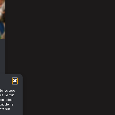
telles que
. Le fait
s telles
ait de ne
tif sur