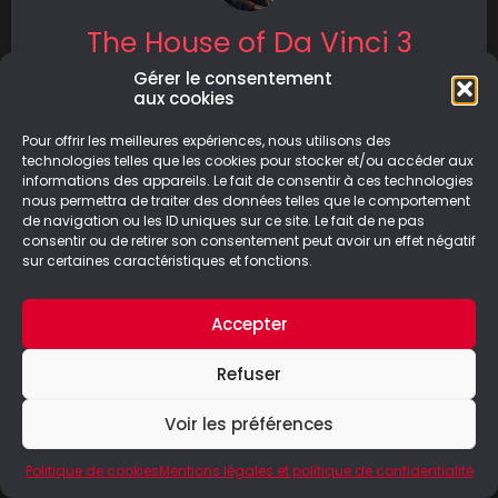
The House of Da Vinci 3
Gérer le consentement
The House of Da Vinci 3 est un jeu d’énigmes
aux cookies
qui vous plonge dans une intrigue aux côtés du
célèbre
Pour offrir les meilleures expériences, nous utilisons des
technologies telles que les cookies pour stocker et/ou accéder aux
informations des appareils. Le fait de consentir à ces technologies
LIRE LA SUITE
nous permettra de traiter des données telles que le comportement
de navigation ou les ID uniques sur ce site. Le fait de ne pas
29/09/2024
consentir ou de retirer son consentement peut avoir un effet négatif
sur certaines caractéristiques et fonctions.
Accepter
© Le Geek Paresseux –
Mentions légales & Politique de
Refuser
confidentialité
Voir les préférences
Politique de cookies
Mentions légales et politique de confidentialité