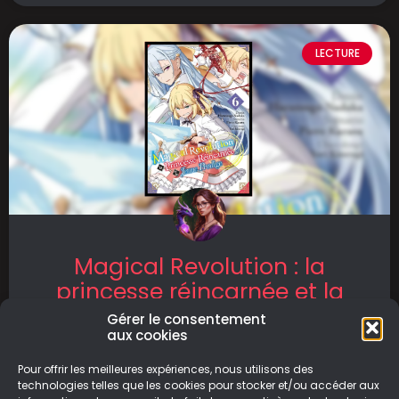
LECTURE
Magical Revolution : la
princesse réincarnée et la
jeune prodige T6
Gérer le consentement
aux cookies
Magical Revolution : la princesse réincarnée et
Pour offrir les meilleures expériences, nous utilisons des
la jeune prodige T6 commence fort avec des
technologies telles que les cookies pour stocker et/ou accéder aux
premières images très sombres et