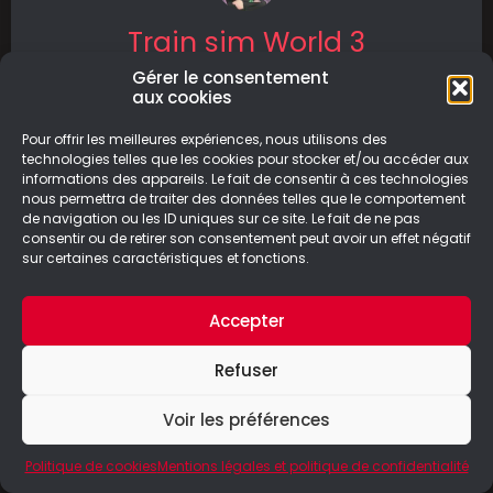
Train sim World 3
Gérer le consentement
Soyez les bienvenus dans le train du Geek
aux cookies
Paresseux numéro 112022 en provenance de
votre domicile et jusqu’à la destination
Pour offrir les meilleures expériences, nous utilisons des
technologies telles que les cookies pour stocker et/ou accéder aux
informations des appareils. Le fait de consentir à ces technologies
LIRE LA SUITE
nous permettra de traiter des données telles que le comportement
de navigation ou les ID uniques sur ce site. Le fait de ne pas
18/11/2022
consentir ou de retirer son consentement peut avoir un effet négatif
sur certaines caractéristiques et fonctions.
Accepter
© Le Geek Paresseux –
Mentions légales & Politique de
Refuser
confidentialité
Voir les préférences
Politique de cookies
Mentions légales et politique de confidentialité