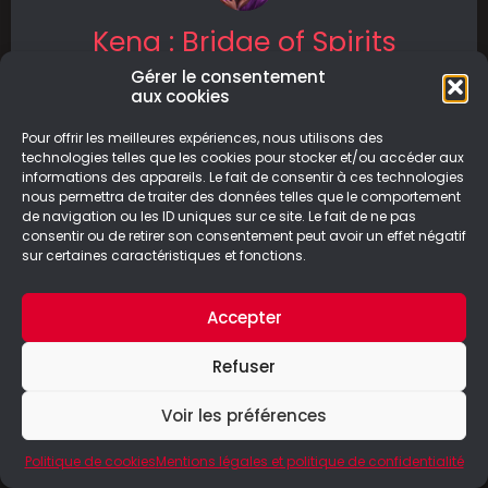
Kena : Bridge of Spirits
Gérer le consentement
Kena est un guide des esprits qui va venir en
aux cookies
aide à un village corrompu, afin de pouvoir se
rendre
Pour offrir les meilleures expériences, nous utilisons des
technologies telles que les cookies pour stocker et/ou accéder aux
informations des appareils. Le fait de consentir à ces technologies
LIRE LA SUITE
nous permettra de traiter des données telles que le comportement
de navigation ou les ID uniques sur ce site. Le fait de ne pas
26/10/2022
consentir ou de retirer son consentement peut avoir un effet négatif
sur certaines caractéristiques et fonctions.
Accepter
© Le Geek Paresseux –
Mentions légales & Politique de
Refuser
confidentialité
Voir les préférences
Politique de cookies
Mentions légales et politique de confidentialité