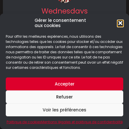
Wednesdays
Gérer le consentement
Découvrez Wednesdays, un jeu intense et
aux cookies
émouvant qui aborde des thématiques fortes
telles que la violence sexuelle, l’orientation
Pour offrir les meilleures expériences, nous utilisons des
technologies telles que les cookies pour stocker et/ou accéder aux
sexuelle et
informations des appareils. Le fait de consentir à ces technologies
nous permettra de traiter des données telles que le comportement
LIRE LA SUITE
de navigation ou les ID uniques sur ce site. Le fait de ne pas
consentir ou de retirer son consentement peut avoir un effet négatif
sur certaines caractéristiques et fonctions.
30/03/2025
Accepter
Refuser
© Le Geek Paresseux –
Mentions légales & Politique de
confidentialité
Voir les préférences
Politique de cookies
Mentions légales et politique de confidentialité