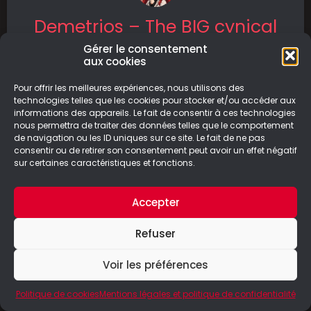
Demetrios – The BIG cynical
adventure
Gérer le consentement
aux cookies
Demetrios – The BIG cynical adventure est un
Pour offrir les meilleures expériences, nous utilisons des
point and click made in France avec un
technologies telles que les cookies pour stocker et/ou accéder aux
humour très particulier.
informations des appareils. Le fait de consentir à ces technologies
nous permettra de traiter des données telles que le comportement
LIRE LA SUITE
de navigation ou les ID uniques sur ce site. Le fait de ne pas
consentir ou de retirer son consentement peut avoir un effet négatif
sur certaines caractéristiques et fonctions.
11/03/2024
Accepter
Refuser
© Le Geek Paresseux –
Mentions légales & Politique de
confidentialité
Voir les préférences
Politique de cookies
Mentions légales et politique de confidentialité