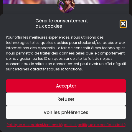
Life is Strange : True Colors
Gérer le consentement
aux cookies
Alexandra Chen est une jeune femme d’une
Pour offrir les meilleures expériences, nous utilisons des
petite vingtaine d’année qui a depuis peu
technologies telles que les cookies pour stocker et/ou accéder aux
repris contact avec son frère, Gabe.
informations des appareils. Le fait de consentir à ces technologies
nous permettra de traiter des données telles que le comportement
de navigation ou les ID uniques sur ce site. Le fait de ne pas
LIRE LA SUITE
consentir ou de retirer son consentement peut avoir un effet négatif
sur certaines caractéristiques et fonctions.
25/12/2022
Accepter
Refuser
© Le Geek Paresseux –
Mentions légales & Politique de
Voir les préférences
confidentialité
Politique de cookies
Mentions légales et politique de confidentialité