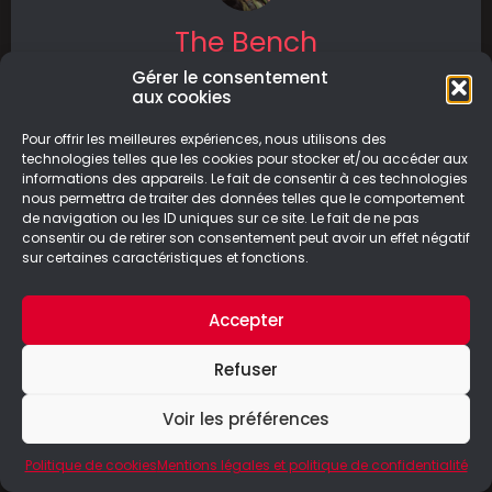
The Bench
Gérer le consentement
The Bench est un jeu d’aventure à énigmes
aux cookies
sorti le 24 octobre sur PC. Il a été développé
par Voxel
Pour offrir les meilleures expériences, nous utilisons des
technologies telles que les cookies pour stocker et/ou accéder aux
informations des appareils. Le fait de consentir à ces technologies
LIRE LA SUITE
nous permettra de traiter des données telles que le comportement
de navigation ou les ID uniques sur ce site. Le fait de ne pas
25/10/2025
consentir ou de retirer son consentement peut avoir un effet négatif
sur certaines caractéristiques et fonctions.
Accepter
© Le Geek Paresseux –
Mentions légales & Politique de
Refuser
confidentialité
Voir les préférences
Politique de cookies
Mentions légales et politique de confidentialité