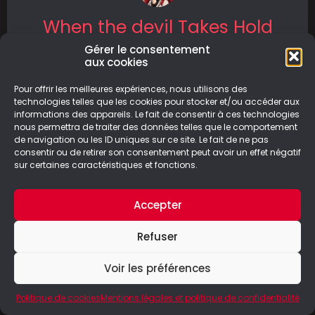
When the devil Takes Hold
Gérer le consentement
When the Devil Takes Hold est un jeu d’horreur
aux cookies
captivant où vous explorez une maison
hantée, résolvez des énigmes et
Pour offrir les meilleures expériences, nous utilisons des
technologies telles que les cookies pour stocker et/ou accéder aux
informations des appareils. Le fait de consentir à ces technologies
LIRE LA SUITE
nous permettra de traiter des données telles que le comportement
de navigation ou les ID uniques sur ce site. Le fait de ne pas
25/08/2024
consentir ou de retirer son consentement peut avoir un effet négatif
sur certaines caractéristiques et fonctions.
Accepter
© Le Geek Paresseux –
Mentions légales & Politique de
Refuser
confidentialité
Voir les préférences
Politique de cookies
Mentions légales et politique de confidentialité