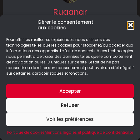
Ruggnar
Gérer le consentement
Ruggnar est un jeu de plateforme sorti le
aux cookies
23/06/2022 sur PC et Nintendo Switch. Il a été
développé par Sword
Pour offrir les meilleures expériences, nous utilisons des
technologies telles que les cookies pour stocker et/ou accéder aux
informations des appareils. Le fait de consentir à ces technologies
LIRE LA SUITE
nous permettra de traiter des données telles que le comportement
de navigation ou les ID uniques sur ce site. Le fait de ne pas
18/01/2024
consentir ou de retirer son consentement peut avoir un effet négatif
sur certaines caractéristiques et fonctions.
Accepter
© Le Geek Paresseux –
Mentions légales & Politique de
Refuser
confidentialité
Voir les préférences
Politique de cookies
Mentions légales et politique de confidentialité