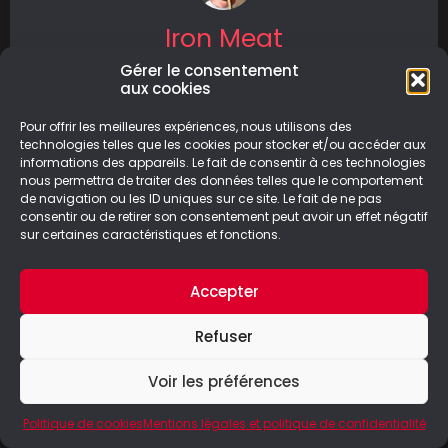
Iron Meat
Gérer le consentement
Iron Meat est shoot’em up à défilement
aux cookies
horizontal sorti le 26/09/2024 sur PC, Nintendo
Switch, PS5 et Xbox Series
Pour offrir les meilleures expériences, nous utilisons des
technologies telles que les cookies pour stocker et/ou accéder aux
informations des appareils. Le fait de consentir à ces technologies
LIRE LA SUITE
nous permettra de traiter des données telles que le comportement
de navigation ou les ID uniques sur ce site. Le fait de ne pas
09/09/2024
consentir ou de retirer son consentement peut avoir un effet négatif
sur certaines caractéristiques et fonctions.
Accepter
© Le Geek Paresseux –
Mentions légales & Politique de
Refuser
confidentialité
Voir les préférences
Politique de cookies
Mentions légales et politique de confidentialité