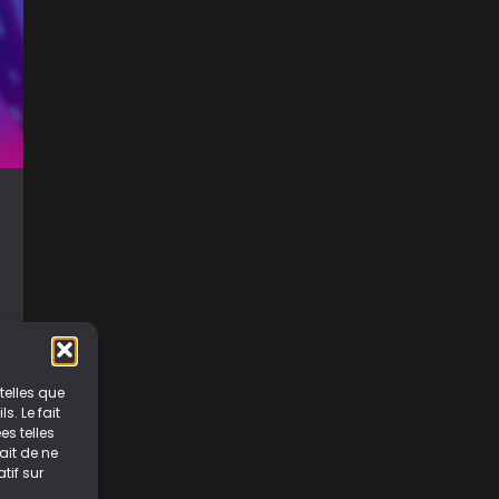
telles que
. Le fait
s telles
ait de ne
tif sur