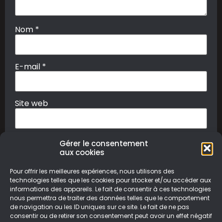
Nom
*
E-mail
*
Site web
Gérer le consentement
aux cookies
Pour offrir les meilleures expériences, nous utilisons des
technologies telles que les cookies pour stocker et/ou accéder aux
informations des appareils. Le fait de consentir à ces technologies
nous permettra de traiter des données telles que le comportement
© Le Geek Paresseux –
Mentions légales & Politique de
de navigation ou les ID uniques sur ce site. Le fait de ne pas
confidentialité
consentir ou de retirer son consentement peut avoir un effet négatif