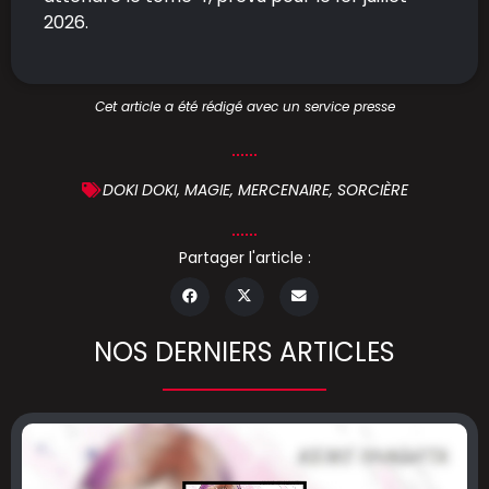
2026.
Cet article a été rédigé avec un service presse
DOKI DOKI
,
MAGIE
,
MERCENAIRE
,
SORCIÈRE
Partager l'article :
NOS DERNIERS ARTICLES