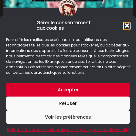
Gérer le consentement
Wednesdays
aux cookies
Découvrez Wednesdays, un jeu intense et
Pour offrir les meilleures expériences, nous utilisons des
émouvant qui aborde des thématiques fortes
technologies telles que les cookies pour stocker et/ou accéder aux
informations des appareils. Le fait de consentir à ces technologies
telles que la violence sexuelle, l’orientation
nous permettra de traiter des données telles que le comportement
sexuelle et
de navigation ou les ID uniques sur ce site. Le fait de ne pas
consentir ou de retirer son consentement peut avoir un effet négatif
LIRE LA SUITE
sur certaines caractéristiques et fonctions.
30/03/2025
Accepter
Refuser
Voir les préférences
© Le Geek Paresseux –
Mentions légales & Politique de
confidentialité
Politique de cookies
Mentions légales et politique de confidentialité