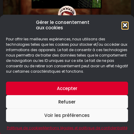
Gérer le consentement
aux cookies
BrokenLore : Don’t Watch
Pour offrir les meilleures expériences, nous utilisons des
Plongez dans l’horreur psychologique avec
technologies telles que les cookies pour stocker et/ou accéder aux
informations des appareils. Le fait de consentir à ces technologies
BrokenLore : Don’t Watch, un jeu percutant sur
nous permettra de traiter des données telles que le comportement
l’isolement social et le regard des autres.
de navigation ou les ID uniques sur ce site. Le fait de ne pas
consentir ou de retirer son consentement peut avoir un effet négatif
LIRE LA SUITE
sur certaines caractéristiques et fonctions.
25/04/2025
Accepter
Refuser
Voir les préférences
© Le Geek Paresseux –
Mentions légales & Politique de
confidentialité
Politique de cookies
Mentions légales et politique de confidentialité