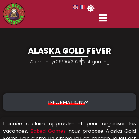
ALASKA GOLD FEVER
Cormandyr
09/06/2026
Test gaming
INFORMATIONS
L’année scolaire approche et pour organiser les
vacances,
Baked Games
nous propose Alaska Gold
Fever. Loin d’être un simple jeu de minage, le jeu est