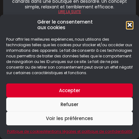
canards dans une boutique en désordre. Un concept
simple, relaxant et terriblement efficace.
LIRE LA SUITE
08/08/2026
Gérer le consentement
aux cookies
Pour offrir les meilleures expériences, nous utilisons des
technologies telles que les cookies pour stocker et/ou accéder aux
Laisser un commentaire
informations des appareils. Le fait de consentir à ces technologies
nous permettra de traiter des données telles que le comportement
de navigation ou les ID uniques sur ce site. Le fait de ne pas
Votre adresse e-mail ne sera pas publiée.
Les
consentir ou de retirer son consentement peut avoir un effet négatif
champs obligatoires sont indiqués avec
*
sur certaines caractéristiques et fonctions.
Commentaire
*
Accepter
Refuser
Voir les préférences
Politique de cookies
Mentions légales et politique de confidentialité