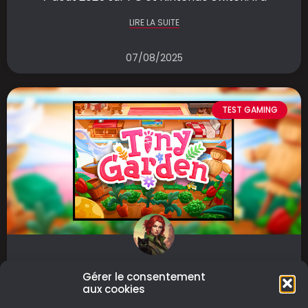
LIRE LA SUITE
07/08/2025
TEST GAMING
Tiny Garden
Gérer le consentement
aux cookies
Tiny Garden est un jeu de simulation de