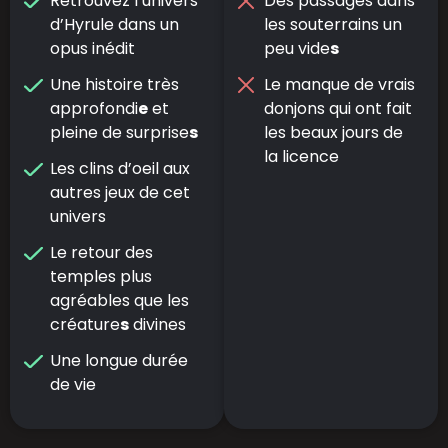
Retrouvez l’univers
Des passages dans
d’Hyrule dans un
les souterrains un
opus inédit
peu vide
s
Une histoire très
Le manque de vrais
approfondi
e
et
donjons qui ont fait
pleine de surprise
s
les beaux jours de
la licence
Les clins d’oeil aux
autres jeux de cet
univers
Le retour des
temples plus
agréables que les
créature
s
divines
Une longue durée
de vie